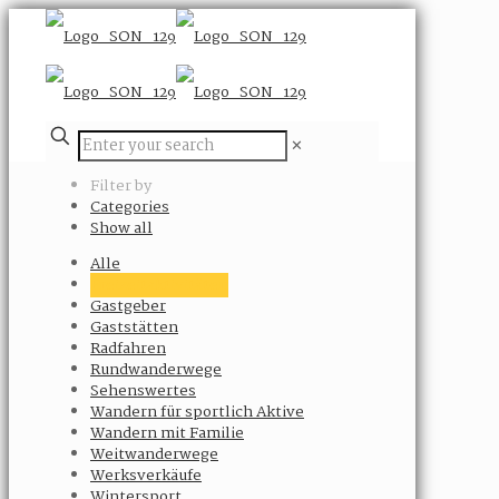
✕
Filter by
Categories
Show all
Alle
Freizeitaktivitäten
Gastgeber
Gaststätten
Radfahren
Rundwanderwege
Sehenswertes
Wandern für sportlich Aktive
Wandern mit Familie
Weitwanderwege
Werksverkäufe
Wintersport